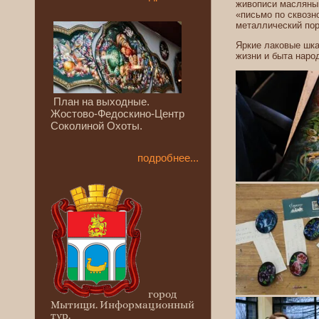
живописи масляным
«письмо по сквозн
металлический пор
Яркие лаковые шка
жизни и быта наро
План на выходные.
Жостово-Федоскино-Центр
Соколиной Охоты.
подробнее...
город
Мытищи.
Информационный
тур.