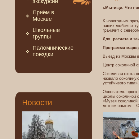
экскурсии
г.Мытищи. Что по
Приём в
Москве
К новогодним пра
наших любимых тур
Школьные
граничит с северо
группы
Для расчета и за
Паломнические
Программа маршр
поездки
Выезд из Москвы в
Центр соколиной о
Соколиная охота н
назвало соколиную
устойчивого типа»
Основатель проект
школы соколиной о
Новости
«Музея соколиной 
летним опытом – С